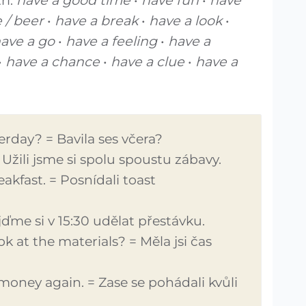
ří:
have a good time
•
have fun
•
have
e / beer
•
have a break
•
have a look
•
ave a go
•
have a feeling
•
have a
•
have a chance
•
have a clue
•
have a
rday? = Bavila ses včera?
 Užili jsme si spolu spoustu zábavy.
akfast. = Posnídali toast
ojďme si v 15:30 udělat přestávku.
k at the materials? = Měla jsi čas
ney again. = Zase se pohádali kvůli