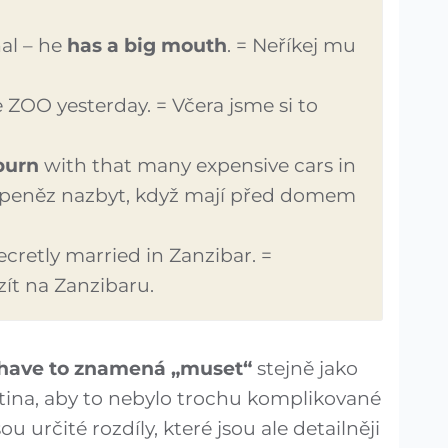
al – he
has a big mouth
. = Neříkej mu
 ZOO yesterday. = Včera jsme si to
burn
with that many expensive cars in
jí peněz nazbyt, když mají před domem
ecretly married in Zanzibar. =
zít na Zanzibaru.
have to znamená „muset“
stejně jako
čtina, aby to nebylo trochu komplikované
ou určité rozdíly, které jsou ale detailněji