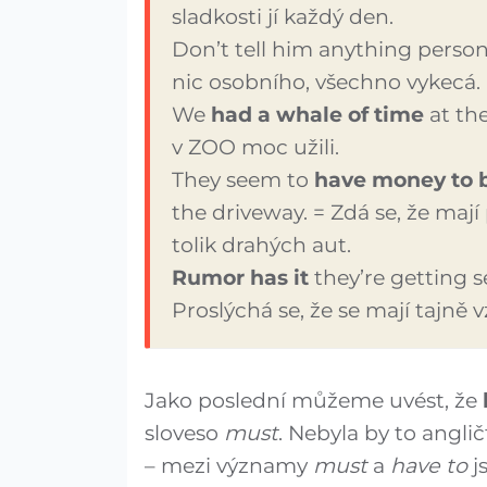
sladkosti jí každý den.
Don’t tell him anything person
nic osobního, všechno vykecá.
We
had a whale of time
at the
v ZOO moc užili.
They seem to
have money to 
the driveway. = Zdá se, že ma
tolik drahých aut.
Rumor has it
they’re getting s
Proslýchá se, že se mají tajně v
Jako poslední můžeme uvést, že
sloveso
must
. Nebyla by to angli
– mezi významy
must
a
have to
js