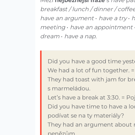
Mezi
nejběžnější fráze
s
have
pat
breakfast / lunch / dinner / coffe
have an argument
•
have a try
•
h
meeting
•
have an appointment
dream
•
have a nap
.
Did you have a good time yeste
We had a lot of fun together. =
They had toast with jam for bre
s marmeládou.
Let’s have a break at 3:30. = P
Did you have time to have a loo
podívat se na ty materiály?
They had an argument about mo
penězům.