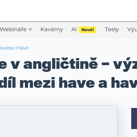
Webináře
Kavárny
AI
Testy
Výu
Nové!
loveso Have
 v angličtině – vý
díl mezi have a ha