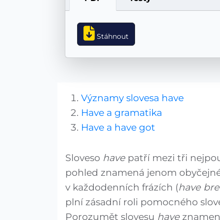
Stáhnout
Významy slovesa have
Have a gramatika
Have a have got
Sloveso
have
patří mezi tři nejpou
pohled znamená jenom obyčejné „m
v každodenních frázích (
have bre
plní zásadní roli pomocného slov
Porozumět slovesu
have
znamená