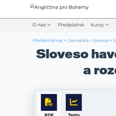
O nás
Předplatné
Kurzy
Přehled témat
>
Gramatika
>
Slovesa
>
S
Sloveso have
a roz
PDF
Testy