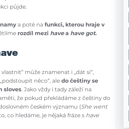
ekci půjde.
znamy
a poté na
funkci, kterou hraje v
větlíme
rozdíl mezi
have
a
have got
.
have
lastnit“ může znamenat i „dát si“,
podstoupit něco“, ale
do češtiny se
h sloves
. Jako vždy i tady záleží na
aměti, že pokud překládáme z češtiny do
o doslovném českém významu (
She went
to, co hledáme, je nějaká fráze s
have