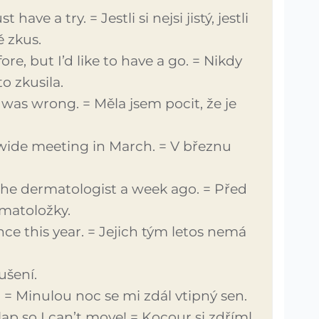
t have a try. = Jestli si nejsi jistý, jestli
ě zkus.
re, but I’d like to have a go. = Nikdy
o zkusila.
 was wrong. = Měla jsem pocit, že je
ide meeting in March. = V březnu
he dermatologist a week ago. = Před
matoložky.
ce this year. = Jejich tým letos nemá
ušení.
. = Minulou noc se mi zdál vtipný sen.
ap so I can’t move! = Kocour si zdříml