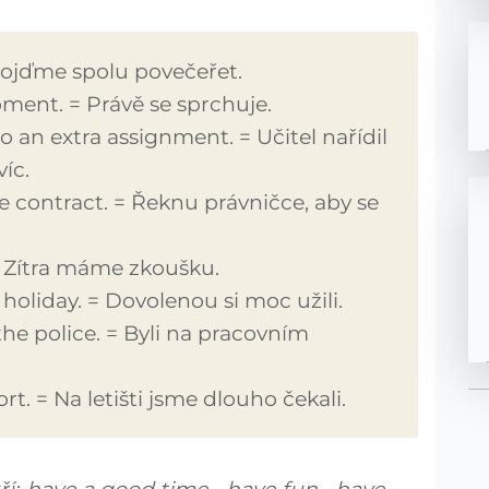
Pojďme spolu povečeřet.
ent. = Právě se sprchuje.
 an extra assignment. = Učitel nařídil
íc.
he contract. = Řeknu právničce, aby se
 Zítra máme zkoušku.
holiday. = Dovolenou si moc užili.
the police. = Byli na pracovním
t. = Na letišti jsme dlouho čekali.