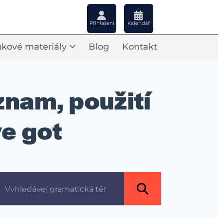
Přihlášení
Kalendář
kové materiály
Blog
Kontakt
znam, použití
ve got