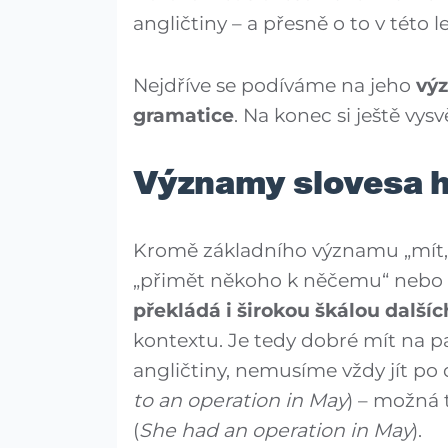
angličtiny – a přesně o to v této l
Nejdříve se podíváme na jeho
vý
gramatice
. Na konec si ještě vys
Významy slovesa 
Kromě základního významu „mít, v
„přimět někoho k něčemu“ nebo „
překládá i širokou škálou dalšíc
kontextu. Je tedy dobré mít na p
angličtiny, nemusíme vždy jít p
to an operation in May
) – možná 
(
She had an operation in May
).