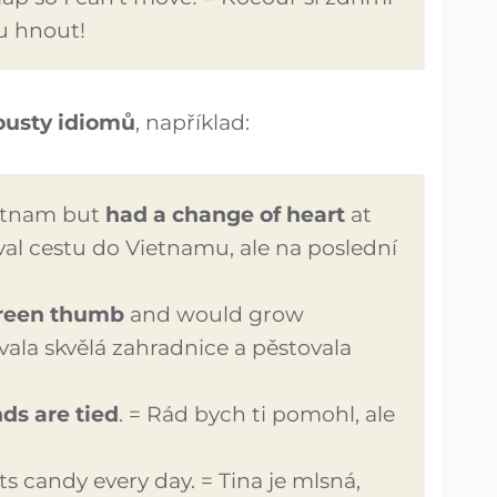
u hnout!
ousty idiomů
, například:
ietnam but
had a change of heart
at
al cestu do Vietnamu, ale na poslední
green thumb
and would grow
vala skvělá zahradnice a pěstovala
ds are tied
. = Rád bych ti pomohl, ale
s candy every day. = Tina je mlsná,