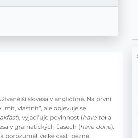
žívanější slovesa v angličtině. Na první
ít, vlastnit“, ale objevuje se
akfast
), vyjadřuje povinnost (
have to
) a
esa v gramatických časech (
have done
).
 porozumět velké části běžné