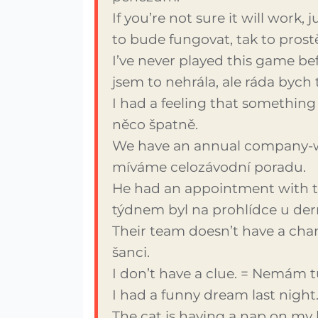
If you’re not sure it will work, jus
to bude fungovat, tak to prost
I’ve never played this game befo
jsem to nehrála, ale ráda bych t
I had a feeling that something
něco špatně.
We have an annual company-w
míváme celozávodní poradu.
He had an appointment with t
týdnem byl na prohlídce u der
Their team doesn’t have a chan
šanci.
I don’t have a clue. = Nemám t
I had a funny dream last night
The cat is having a nap on my l