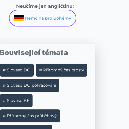
Neučíme jen angličtinu:
Němčina pro Bohémy
Souvisejicí témata
# Sloveso DO
# Přítomný čas prostý
# Sloveso DO pokračování
# Sloveso BE
# Přítomný čas průběhový