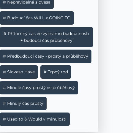
# Nepravidelná slovesa
# Budoucí čas WILL x GOING TO
# Přítomný čas ve významu budoucnosti
+ budoucí čas průběhový
# Předbudoucí časy - prostý a průběhový
# Sloveso Have
# Trpný rod
# Minulé časy prostý vs průběhový
# Minulý čas prostý
# Used to & Would v minulosti