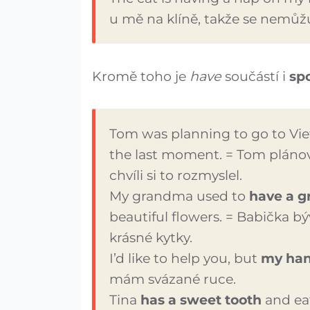
u mě na klíně, takže se nemůž
Kromě toho je
have
součástí i
sp
Tom was planning to go to V
the last moment. = Tom plánov
chvíli si to rozmyslel.
My grandma used to
have a 
beautiful flowers. = Babička bý
krásné kytky.
I’d like to help you, but
my han
mám svázané ruce.
Tina
has a sweet tooth
and eat