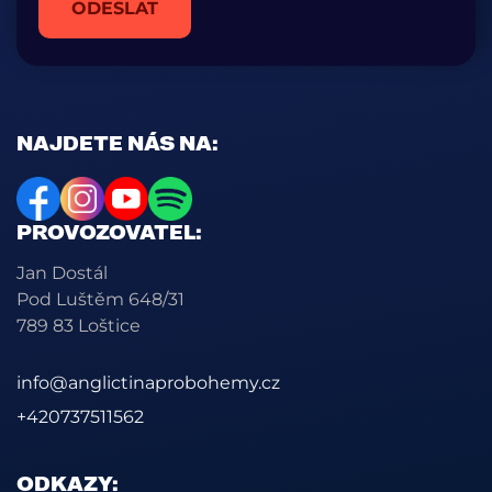
ODESLAT
NAJDETE NÁS NA:
PROVOZOVATEL:
Jan Dostál
Pod Luštěm 648/31
789 83 Loštice
info@anglictinaprobohemy.cz
+420737511562
ODKAZY: