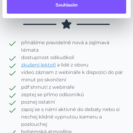
VÝHODY WEBINÁŘE
Souhlasím
přinášíme pravidelně nová a zajímavá
témata
dostupnost odkudkoli
zkušení lektoři
a lidé z oboru
video záznam z webináře k dispozici do pár
minut po skončení
pdf shrnutí z webináře
zeptej se přímo odborníků
poznej ostatní
zapoj se s námi aktivně do debaty nebo si
nechej klidně vypnutou kameru a
poslouchej
bohémská atmosféra