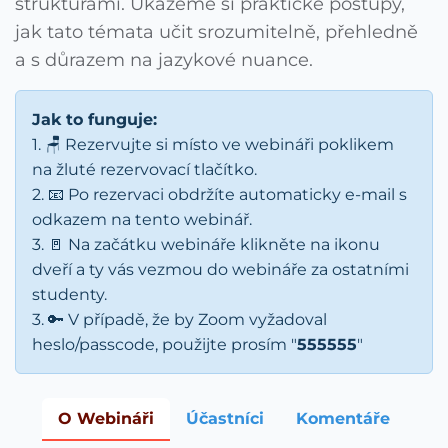
strukturami. Ukážeme si praktické postupy,
jak tato témata učit srozumitelně, přehledně
a s důrazem na jazykové nuance.
Jak to funguje:
1. 🪑 Rezervujte si místo ve webináři poklikem
na žluté rezervovací tlačítko.
2. 📧 Po rezervaci obdržíte automaticky e-mail s
odkazem na tento webinář.
3. 🚪 Na začátku webináře klikněte na ikonu
dveří a ty vás vezmou do webináře za ostatními
studenty.
3. 🔑 V případě, že by Zoom vyžadoval
heslo/passcode, použijte prosím "
555555
"
O Webináři
Účastníci
Komentáře