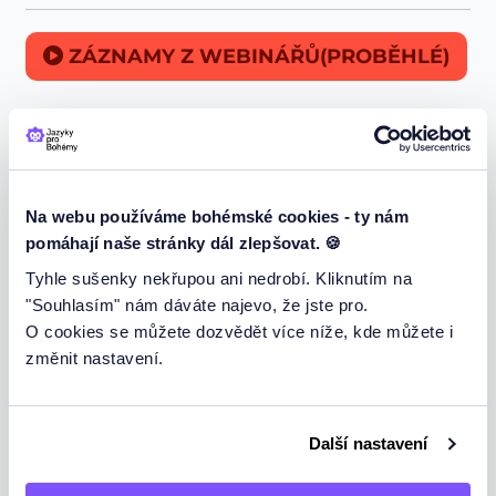
ZÁZNAMY Z WEBINÁŘŮ(PROBĚHLÉ)
Neučíme jen angličtinu:
Němčina pro Bohémy
Na webu používáme bohémské cookies - ty nám
pomáhají naše stránky dál zlepšovat. 🍪
Tyhle sušenky nekřupou ani nedrobí. Kliknutím na
Podpořte nás recenzí na google
"Souhlasím" nám dáváte najevo, že jste pro.
O cookies se můžete dozvědět více níže, kde můžete i
změnit nastavení.
Zde
Za každou recenzi Vám děkujeme.
Další nastavení