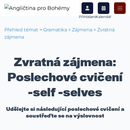
Přihlášení
Kalendář
Přehled témat
>
Gramatika
>
Zájmena
>
Zvratná
zájmena
Zvratná zájmena:
Poslechové cvičení
-self -selves
Udělejte si následující poslechové cvičení a
soustřeďte se na výslovnost