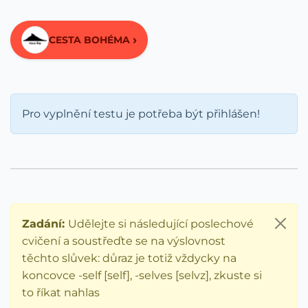
›
CESTA BOHÉMA
Pro vyplnění testu je potřeba být přihlášen!
Zadání:
Udělejte si následující poslechové
cvičení a soustřeďte se na výslovnost
těchto slůvek: důraz je totiž vždycky na
koncovce -self [self], -selves [selvz], zkuste si
to říkat nahlas