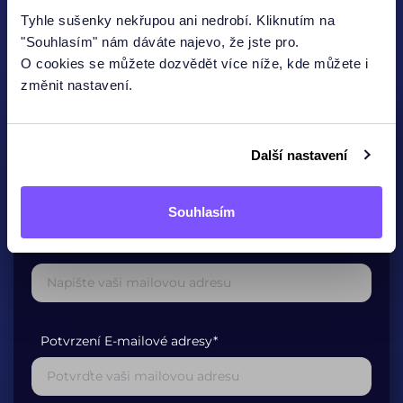
Tyhle sušenky nekřupou ani nedrobí. Kliknutím na
"Souhlasím" nám dáváte najevo, že jste pro.
KONTAKTUJTE NÁS
O cookies se můžete dozvědět více níže, kde můžete i
změnit nastavení.
Jméno
Další nastavení
Souhlasím
E-mailová adresa*
Potvrzení E-mailové adresy*