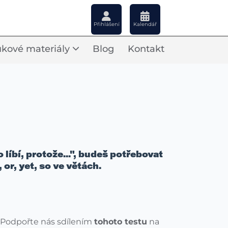
Přihlášení
Kalendář
kové materiály
Blog
Kontakt
o líbí, protože...", budeš potřebovat
 or, yet, so ve větách.
Podpořte nás sdílením
tohoto testu
na