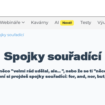
Webináře
Kavárny
AI
Testy
Výu
Nové!
jky souřadící
Spojky souřadící
co "velmi rád udělal, ale... ", nebo že se ti "něc
í si projdeš spojky souřadící: for, and, nor, but,