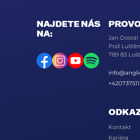
NAJDETE NÁS
PROVO
NA:
Jan Dostál
Pod Luště
789 83 Lošt
info@angli
+420737511
ODKAZ
Kontakt
Kariéra