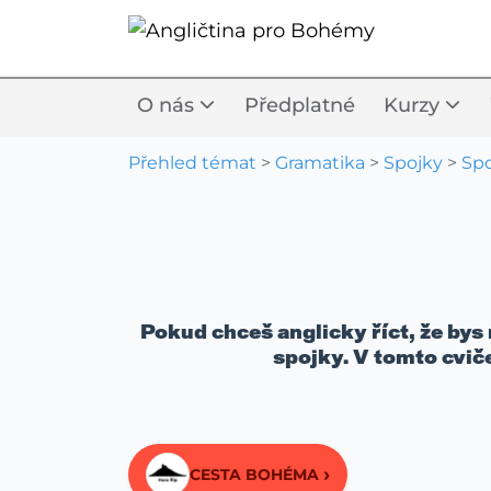
O nás
Předplatné
Kurzy
Přehled témat
>
Gramatika
>
Spojky
>
Spo
Pokud chceš anglicky říct, že bys ně
spojky. V tomto cvičen
›
CESTA BOHÉMA