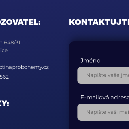
ZOVATEL:
KONTAKTUJT
m 648/31
ice
Jméno
ctinaprobohemy.cz
562
E-mailová adres
Y: