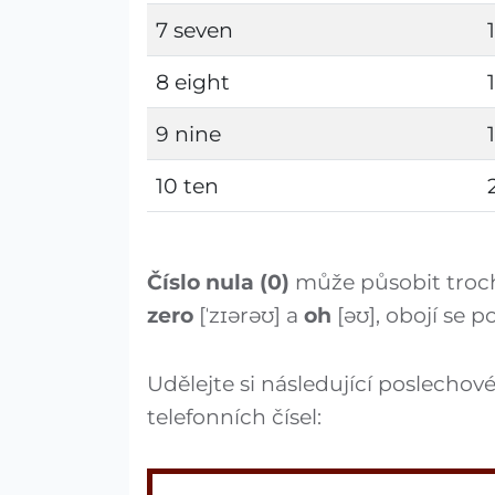
7 seven
8 eight
9 nine
10 ten
Číslo nula (0)
může působit troch
zero
[ˈzɪərəʊ] a
oh
[əʊ], obojí se po
Udělejte si následující poslechov
telefonních čísel: