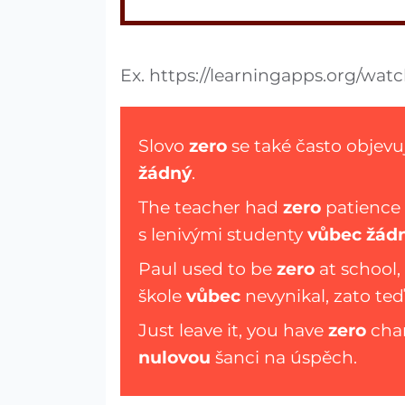
Ex. https://learningapps.org/w
Slovo
zero
se také často objevu
žádný
.
The teacher had
zero
patience 
s lenivými studenty
vůbec žád
Paul used to be
zero
at school,
škole
vůbec
nevynikal, zato teď
Just leave it, you have
zero
chan
nulovou
šanci na úspěch.