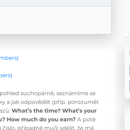
umbers)
bers)
ní pohled suchopárně, seznámíme se
ovky a jak odpovědět (příp. porozumět
azů:
What’s the time?
What’s your
u?
How much do you earn?
A poté
íslo, případně mu/jí sdělit, že má