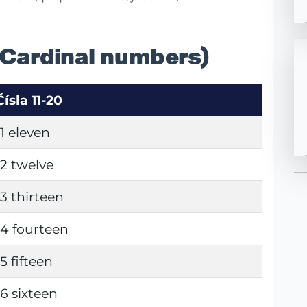
(Cardinal numbers)
Čísla 11-20
11 eleven
12 twelve
13 thirteen
14 fourteen
15 fifteen
16 sixteen