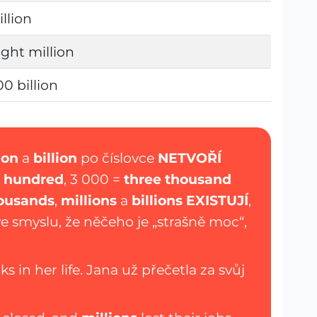
llion
ght million
0 billion
ion
a
billion
po číslovce
NETVOŘÍ
e hundred
, 3 000 =
three thousand
ousands
,
millions
a
billions
EXISTUJÍ
,
e smyslu, že něčeho je „strašně moc“,
s in her life. Jana už přečetla za svůj