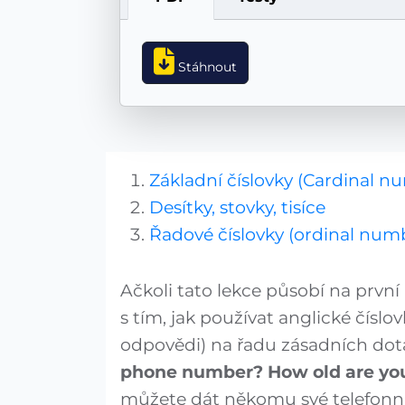
Stáhnout
Základní číslovky (Cardinal n
Desítky, stovky, tisíce
Řadové číslovky (ordinal num
Ačkoli tato lekce působí na prv
s tím, jak používat anglické čísl
odpovědi) na řadu zásadních dot
phone number?
How old are yo
můžete dát někomu své telefonní č