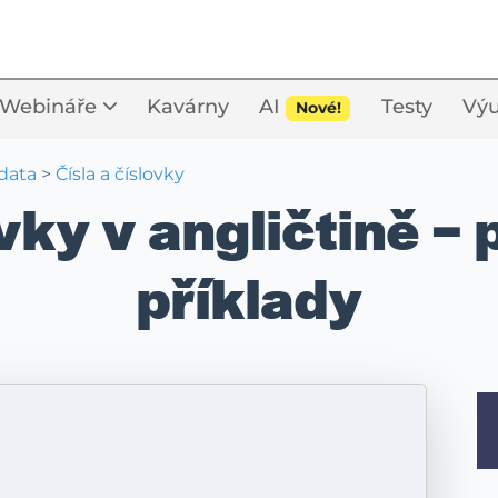
Webináře
Kavárny
AI
Testy
Výu
Nové!
 data
>
Čísla a číslovky
vky v angličtině –
příklady