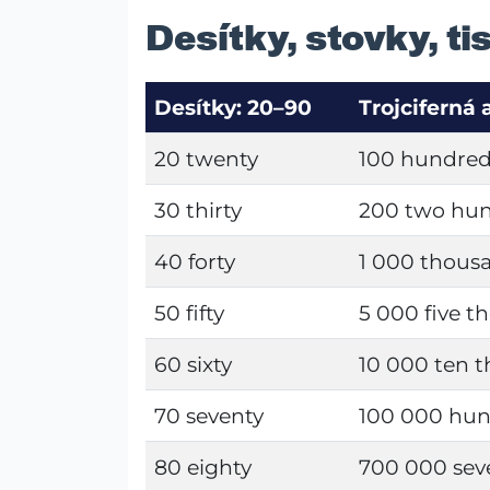
Desítky, stovky, ti
Desítky: 20–90
Trojciferná 
20 twenty
100 hundre
30 thirty
200 two hu
40 forty
1 000 thous
50 fifty
5 000 five t
60 sixty
10 000 ten 
70 seventy
100 000 hu
80 eighty
700 000 sev