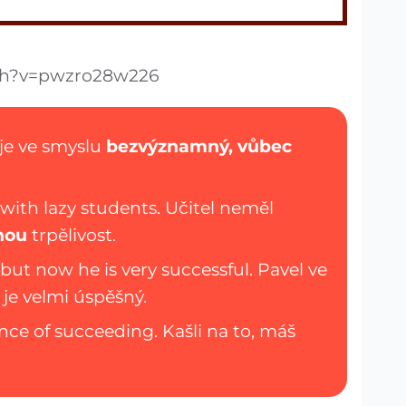
atch?v=pwzro28w226
je ve smyslu
bezvýznamný, vůbec
with lazy students. Učitel neměl
nou
trpělivost.
 but now he is very successful. Pavel ve
 je velmi úspěšný.
ce of succeeding. Kašli na to, máš