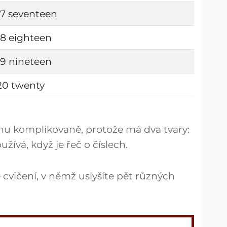
17 seventeen
18 eighteen
19 nineteen
20 twenty
u komplikovaně, protože má dva tvary:
užívá, když je řeč o číslech.
é cvičení, v němž uslyšíte pět různých