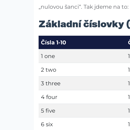
„nulovou šanci“. Tak jdeme na to:
Základní číslovky 
Čísla 1-10
1 one
2 two
3 three
4 four
5 five
6 six