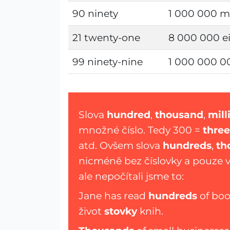
90 ninety
1 000 000 mi
21 twenty-one
8 000 000 ei
99 ninety-nine
1 000 000 00
Slova
hundred
,
thousand
,
mill
množné číslo. Tedy 300 =
thre
atd. Ovšem slova
hundreds
,
th
nicméně bez číslovky a pouze v
ale nepočítali jsme to:
Jane has read
hundreds
of book
život
stovky
knih.