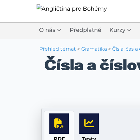
O nás
Předplatné
Kurzy
Přehled témat
>
Gramatika
>
Čísla, čas a
Čísla a číslo
PDF
Testy