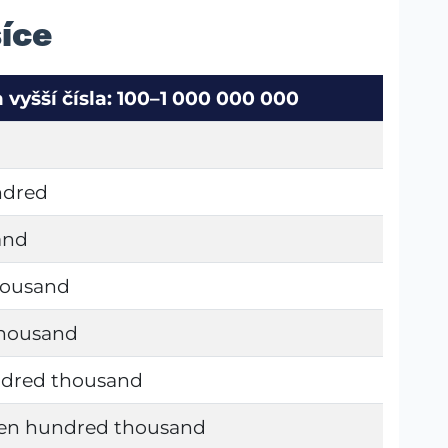
síce
a vyšší čísla: 100–1 000 000 000
d
ndred
and
housand
thousand
ndred thousand
en hundred thousand