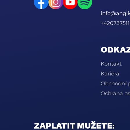
info@angli
+420737511
ODKAZ
Kontakt
Kariéra
Obchodní 
Ochrana os
ZAPLATIT MUŽETE: