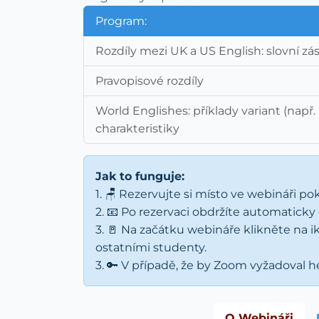
Program:
Rozdíly mezi UK a US English: slovní zásob
Pravopisové rozdíly
World Englishes: příklady variant (např. 
charakteristiky
Jak to funguje:
1. 🪑 Rezervujte si místo ve webináři po
2. 📧 Po rezervaci obdržíte automatick
3. 🚪 Na začátku webináře klikněte na 
ostatními studenty.
3. 🔑 V případě, že by Zoom vyžadoval h
O Webináři