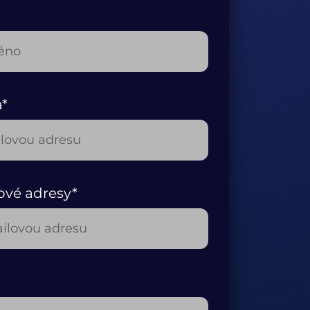
a*
ové adresy*