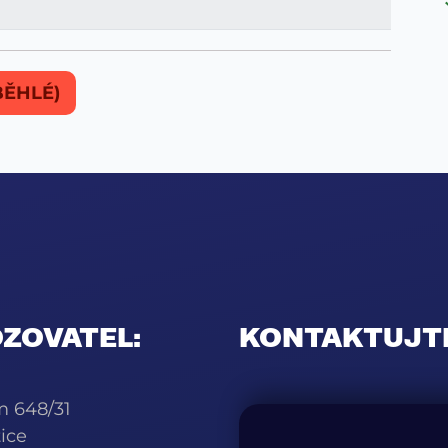
ĚHLÉ)
ZOVATEL:
KONTAKTUJT
m 648/31
ice