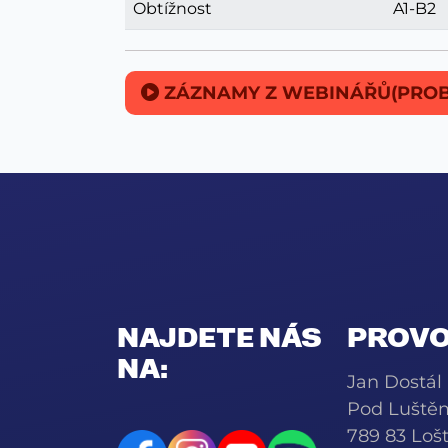
Obtížnost
A1-B2
ZÁZNAMY Z WEBINÁŘŮ(PROB
NAJDETE NÁS
PROVO
NA:
Jan Dostál
Pod Luště
789 83 Lošt