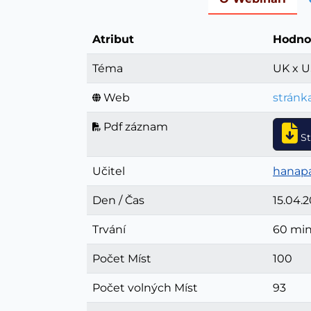
Atribut
Hodno
Téma
UK x U
Web
stránk
Pdf záznam
S
Učitel
hanapa
Den / Čas
15.04.2
Trvání
60 mi
Počet Míst
100
Počet volných Míst
93