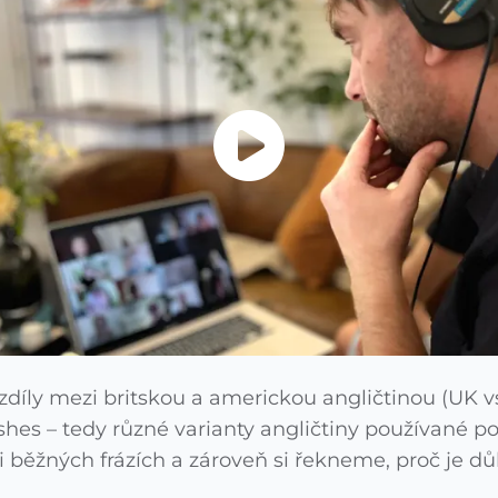
íly mezi britskou a americkou angličtinou (UK vs.
hes – tedy různé varianty angličtiny používané po
u i běžných frázích a zároveň si řekneme, proč je