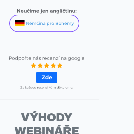
Neučíme jen angličtinu:
Němčina pro Bohémy
Podpořte nás recenzí na google
Zde
Za každou recenzi Vám děkujeme.
VÝHODY
WEBINÁŘE