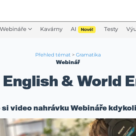
Webináře
Kavárny
AI
Testy
Výu
Nové!
Přehled témat
>
Gramatika
Webinář
 English & World E
si video nahrávku Webináře kdykoli