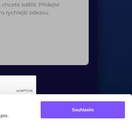

Souhlasím
 pro.