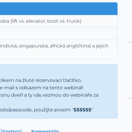
a (lift vs. elevator, boot vs. trunk)
indická, singapurská, africká angličtina) a jejich
klikem na žluté rezervovací tlačítko.
y e-mail s odkazem na tento webinář.
ikonu dveří a ty vás vezmou do webináře za
eslo/passcode, použijte prosím "
555555
"
Účastníci
Komentáře