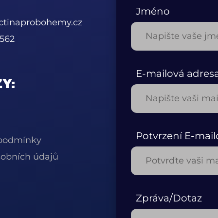
Jméno
ctinaprobohemy.cz
562
E-mailová adres
Y:
Potvrzení E-mail
podmínky
obních údajů
Zpráva/Dotaz