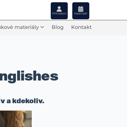
Přihlášení
Kalendář
kové materiály
Blog
Kontakt
nglishes
v a kdekoliv.