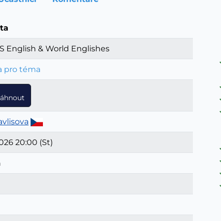
ta
S English & World Englishes
a pro téma
táhnout
vlisova
026 20:00 (St)
n