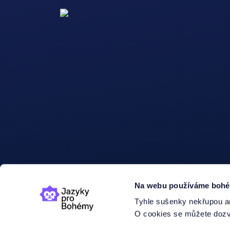
Na webu používáme bohéms
Tyhle sušenky nekřupou an
O cookies se můžete dozvě