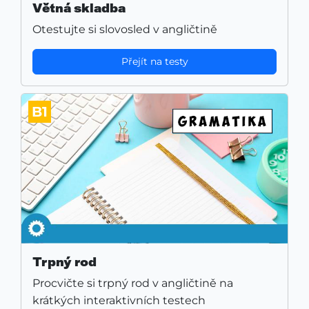
Větná skladba
Otestujte si slovosled v angličtině
Přejít na testy
B1
Trpný rod
Procvičte si trpný rod v angličtině na
krátkých interaktivních testech