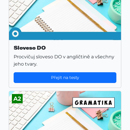
Sloveso DO
Procvičuj sloveso DO v angličtině a všechny
jeho tvary.
Přejít na testy
A2