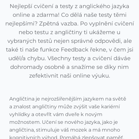
Nejlepší cvičení a testy z anglického jazyka
online a zdarma! Co dělá naše testy těmi
nejlepšími? Zpětná vazba. Po vyplnění cvičení
nebo testu z angličtiny ti ukážeme u
vybraných testů nejen správné odpovědi, ale
také ti naše funkce Feedback řekne, v čem jsi
uděl/a chybu. Všechny testy a cvičení dáváe
dohromady osobně a snažíme se díky nim
zefektivnit naši online výuku.
Angličtina je nejrozšířenějším jazykem na světě
a znalost angličtiny může zvýšit vaše kariérní
vyhlídky a otevřít vám dveře k novým
možnostem. Učení se nového jazyka, jako je
angličtina, stimuluje váš mozek a má mnoho
kognitivních výhod. Pomáhá zlepšovat paměť,