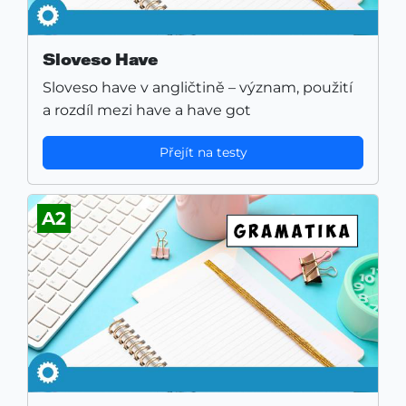
Sloveso Have
Sloveso have v angličtině – význam, použití
a rozdíl mezi have a have got
Přejít na testy
A2