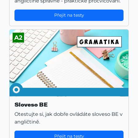
angličtině správně - praktické procvičování.
Přejít na testy
A2
Sloveso BE
Otestujte si, jak dobře ovládáte sloveso BE v
angličtině.
Přejít na testy