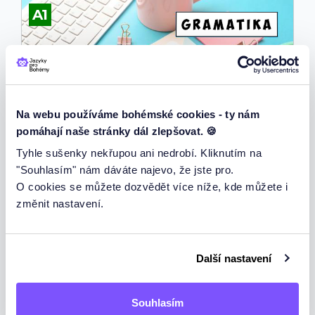
A1
Na webu používáme bohémské cookies - ty nám
pomáhají naše stránky dál zlepšovat. 🍪
Tyhle sušenky nekřupou ani nedrobí. Kliknutím na
Množné číslo
"Souhlasím" nám dáváte najevo, že jste pro.
O cookies se můžete dozvědět více níže, kde můžete i
Naučte se používat množné číslo
změnit nastavení.
podstatných jmen v angličtině
Přejít na testy
Další nastavení
A2
Souhlasím