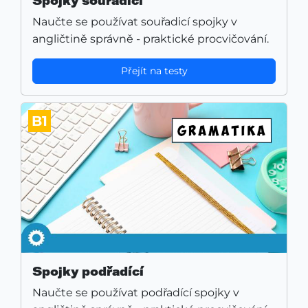
Spojky souřadící
Naučte se používat souřadicí spojky v
angličtině správně - praktické procvičování.
Přejít na testy
B1
Spojky podřadící
Naučte se používat podřadící spojky v