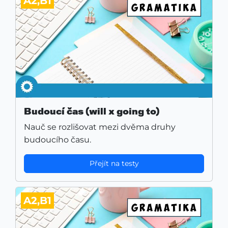
A2,B1
Budoucí čas (will x going to)
Nauč se rozlišovat mezi dvěma druhy
budoucího času.
Přejít na testy
A2,B1