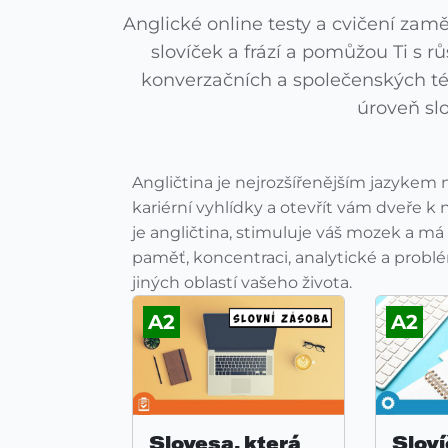
Anglické online testy a cvičení za
slovíček a frází a pomůžou Ti s r
konverzačních a společenských téma
úroveň slo
Angličtina je nejrozšířenějším jazykem 
kariérní vyhlídky a otevřít vám dveře 
je angličtina, stimuluje váš mozek a 
paměť, koncentraci, analytické a probl
jiných oblastí vašeho života.
A2
A2
Slovesa, která
Sloví