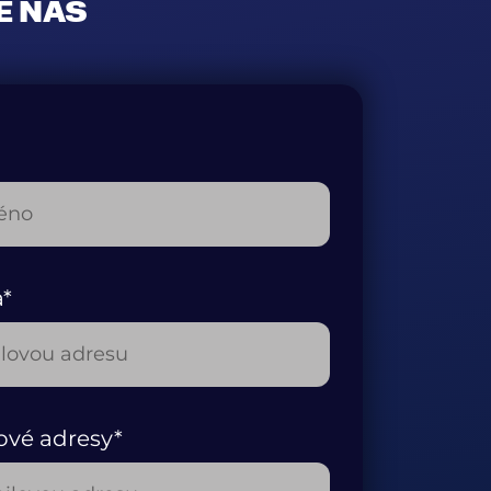
E NÁS
a*
ové adresy*