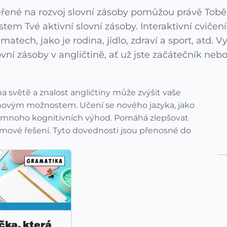
měřené na rozvoj slovní zásoby pomůžou právě To
ůstem Tvé aktivní slovní zásoby. Interaktivní cvičen
tech, jako je rodina, jídlo, zdraví a sport, atd. Vy
vní zásoby v angličtině, ať už jste začátečník nebo
na světě a znalost angličtiny může zvýšit vaše
k novým možnostem. Učení se nového jazyka, jako
má mnoho kognitivních výhod. Pomáhá zlepšovat
émové řešení. Tyto dovednosti jsou přenosné do
čka, která