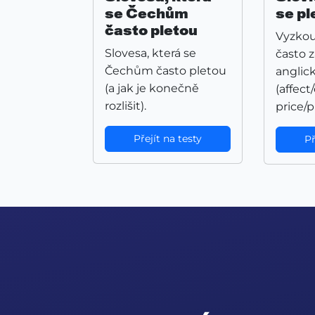
se Čechům
se pl
často pletou
Vyzkouš
Slovesa, která se
často
Čechům často pletou
anglick
(a jak je konečně
(affect/
rozlišit).
price/pr
Přejít na testy
Př