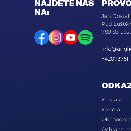
NAJDETE NÁS
PROVO
NA:
Jan Dostál
Pod Luště
789 83 Lošt
info@angli
+420737511
ODKAZ
Kontakt
Kariéra
Obchodní 
Ochrana os