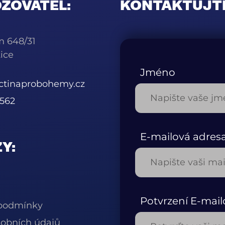
ZOVATEL:
KONTAKTUJT
m 648/31
ice
Jméno
ctinaprobohemy.cz
562
E-mailová adres
Y:
Potvrzení E-mail
podmínky
obních údajů