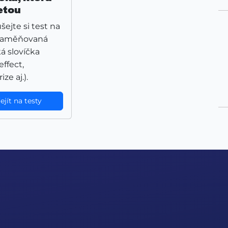
etou
ejte si test na
 zaměňovaná
á slovíčka
effect,
ize aj.).
ejít na testy