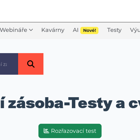
Webináře
Kavárny
AI
Testy
Výu
Nové!
í zásoba-Testy a c
Rozřazovací test