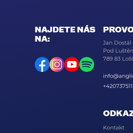
NAJDETE NÁS
PROVO
NA:
Jan Dostál
Pod Luště
789 83 Lošt
info@angli
+420737511
ODKAZ
Kontakt