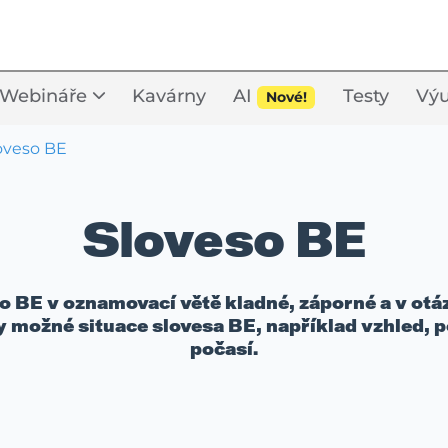
Webináře
Kavárny
AI
Testy
Výu
Nové!
oveso BE
Sloveso BE
so BE v oznamovací větě kladné, záporné a v otá
y možné situace slovesa BE, například vzhled, p
počasí.