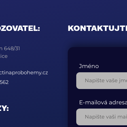
ZOVATEL:
KONTAKTUJT
m 648/31
ice
Jméno
ctinaprobohemy.cz
562
E-mailová adres
Y: