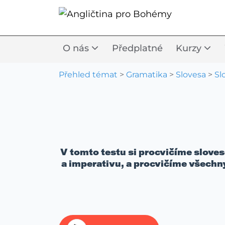
O nás
Předplatné
Kurzy
Přehled témat
>
Gramatika
>
Slovesa
>
Sl
V tomto testu si procvičíme slove
a imperativu, a procvičíme všechn